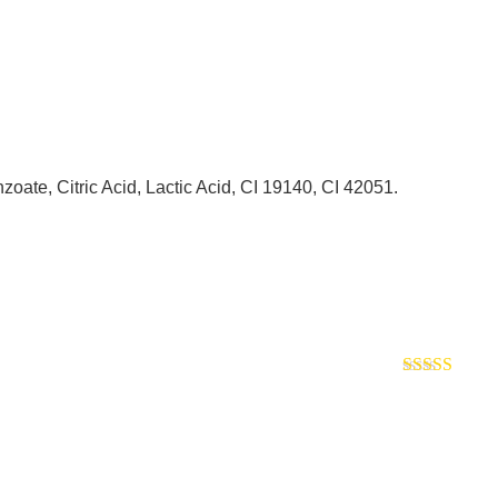
ate, Citric Acid, Lactic Acid, CI 19140, CI 42051.
Valorado con
5
de 5